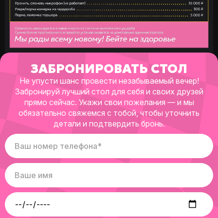
ЗАБРОНИРОВАТЬ СТОЛ
Не упусти шанс провести незабываемый вечер!
Забронируй лучший стол для себя и своих друзей
прямо сейчас.
Укажи свои пожелания — и мы
обязательно свяжемся с тобой, чтобы уточнить
детали и подтвердить бронь.