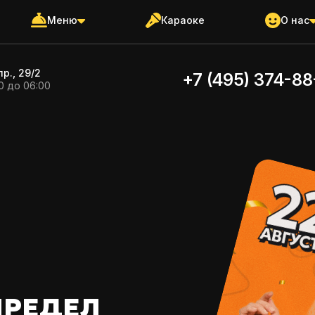
Меню
Караоке
О нас
р., 29/2
+7 (495) 374-8
0 до 06:00
ПРЕДЕЛ