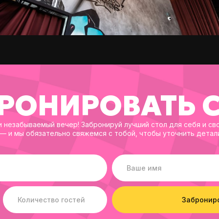
РОНИРОВАТЬ 
и незабываемый вечер! Забронируй лучший стол для себя и сво
— и мы обязательно свяжемся с тобой, чтобы уточнить детал
Заброниро